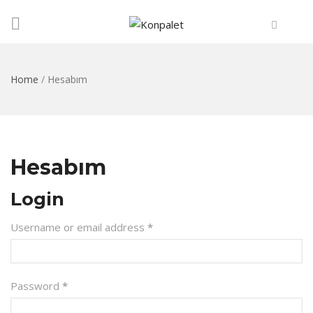
Home
/
Hesabım
Hesabım
Login
Username or email address
*
Password
*