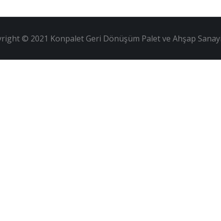
right © 2021 Konpalet Geri Dönüşüm Palet ve Ahşap Sanayii